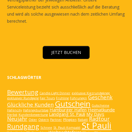
Serviceleistung bezieht sich ausschließlich auf die Beratung
und wird als solche ausgewiesen nach dem zeitlichen Umfang
berechnet.
JETZT BUCHEN
SCHLAGWÖRTER
Bewertung
Candle-Light Dinner
exklusive Kiezrundgänge
Geschenk
exklusiver Rundgang
Fair Tours
Frühling
Führungen
Gutschein
Glückliche Kunden
Gutscheine
Hamburger Hafen
Heimatkunde
Hafencity
Hafengeburtstag
Landgang St. Pauli
My Days
Herbst
Kundenbewertung
Neujahr
Radtour
Oster
Ostern
Partner
Pfingsten
Rabatt
St Pauli
Rundgang
Schnee
St. Pauli Kompakt