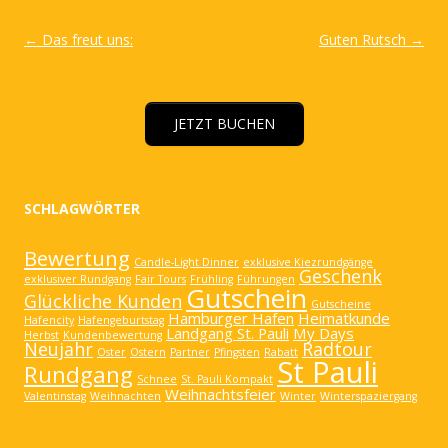
Artikel-
←
Das freut uns:
Guten Rutsch
→
Navigation
JETZT BUCHEN
SCHLAGWÖRTER
Bewertung
Candle-Light Dinner
exklusive Kiezrundgänge
Geschenk
exklusiver Rundgang
Fair Tours
Frühling
Führungen
Gutschein
Glückliche Kunden
Gutscheine
Hamburger Hafen
Heimatkunde
Hafencity
Hafengeburtstag
Landgang St. Pauli
My Days
Herbst
Kundenbewertung
Neujahr
Radtour
Oster
Ostern
Partner
Pfingsten
Rabatt
St Pauli
Rundgang
Schnee
St. Pauli Kompakt
Weihnachtsfeier
Valentinstag
Weihnachten
Winter
Winterspaziergang