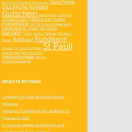
Geschenk
Fair Tours
Frühling
Führungen
Glückliche Kunden
Gutschein
Gutscheine
Hafencity
Hamburger Hafen
Hafengeburtstag
Heimatkunde
Herbst
Kundenbewertung
Landgang St. Pauli
My Days
Neujahr
Oster
Ostern
Partner
Pfingsten
Rundgang
Radtour
Rabatt
St Pauli
Schnee
St. Pauli Kompakt
Valentinstag
Weihnachten
Weihnachtsfeier
Winter
Winterspaziergang
NEUESTE BEITRÄGE
Landgang St. Pauli wünscht schöne
Feiertage
Exklusive Rundgänge mit Landgang St.
Pauli auch 2023
St. Pauli ist wieder aufgewacht und