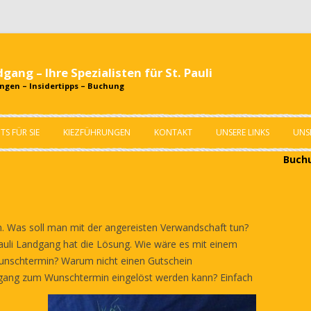
gang – Ihre Spezialisten für St. Pauli
ngen – Insidertipps – Buchung
Zum
Inhalt
TS FÜR SIE
KIEZFÜHRUNGEN
KONTAKT
UNSERE LINKS
UNS
springen
Buchu
UNSERE GEFÜHRTE RADTOUR
AUF DIE VEDDEL – DIE
LANDFAHRT
NEUSTADT: JÜDISCHE
. Was soll man mit der angereisten Verwandschaft tun?
NACHBARSCHAFT UND KLEIN-
Pauli Landgang hat die Lösung. Wie wäre es mit einem
MOSKAU
Wunschtermin? Warum nicht einen Gutschein
dgang zum Wunschtermin ei
ngelöst werden kann? Einfach
VON ALLEM ETWAS