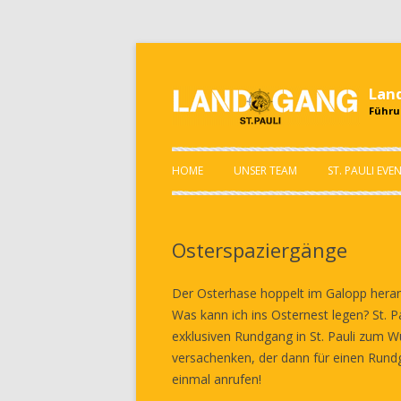
Land
Führu
HOME
UNSER TEAM
ST. PAULI EVEN
Osterspaziergänge
Der Osterhase hoppelt im Galopp heran
Was kann ich ins Osternest legen? St. 
exklusiven Rundgang in St. Pauli zum 
versachenken, der dann für einen Run
einmal anrufen!