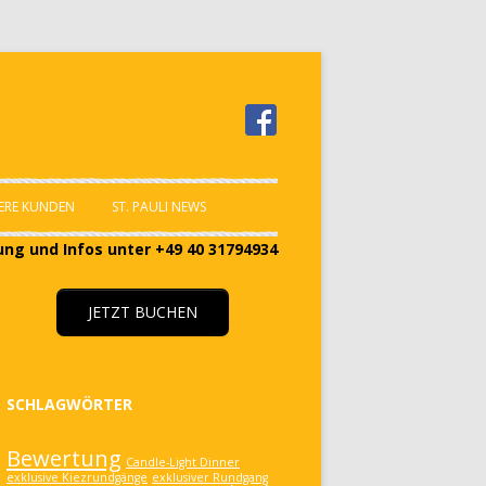
ERE KUNDEN
ST. PAULI NEWS
ng und Infos unter +49 40 31794934
JETZT BUCHEN
SCHLAGWÖRTER
Bewertung
Candle-Light Dinner
exklusive Kiezrundgänge
exklusiver Rundgang