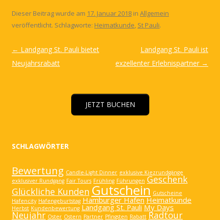
Dieser Beitrag wurde am
17. Januar 2018
in
Allgemein
veröffentlicht. Schlagworte:
Heimatkunde
,
St Pauli
.
Artikel-
←
Landgang St. Pauli bietet
Landgang St. Pauli ist
Navigation
Neujahrsrabatt
exzellenter Erlebnispartner
→
JETZT BUCHEN
SCHLAGWÖRTER
Bewertung
Candle-Light Dinner
exklusive Kiezrundgänge
Geschenk
exklusiver Rundgang
Fair Tours
Frühling
Führungen
Gutschein
Glückliche Kunden
Gutscheine
Hamburger Hafen
Heimatkunde
Hafencity
Hafengeburtstag
Landgang St. Pauli
My Days
Herbst
Kundenbewertung
Neujahr
Radtour
Oster
Ostern
Partner
Pfingsten
Rabatt