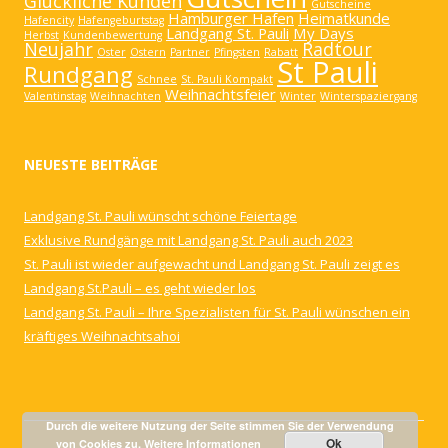
Glückliche Kunden
Gutscheine
Hamburger Hafen
Heimatkunde
Hafencity
Hafengeburtstag
Landgang St. Pauli
My Days
Herbst
Kundenbewertung
Neujahr
Radtour
Oster
Ostern
Partner
Pfingsten
Rabatt
St Pauli
Rundgang
Schnee
St. Pauli Kompakt
Weihnachtsfeier
Valentinstag
Weihnachten
Winter
Winterspaziergang
NEUESTE BEITRÄGE
Landgang St. Pauli wünscht schöne Feiertage
Exklusive Rundgänge mit Landgang St. Pauli auch 2023
St. Pauli ist wieder aufgewacht und Landgang St. Pauli zeigt es
Landgang St.Pauli – es geht wieder los
Landgang St. Pauli – Ihre Spezialisten für St. Pauli wünschen ein
kräftiges Weihnachtsahoi
Durch die weitere Nutzung der Seite stimmen Sie der Verwendung
Ok
von Cookies zu.
Weitere Informationen