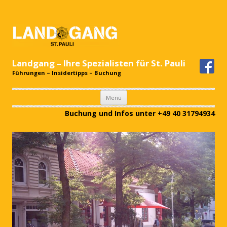
Landgang – Ihre Spezialisten für St. Pauli
Führungen – Insidertipps – Buchung
Zum
Menü
Inhalt
springen
Buchung und Infos unter +49 40 31794934