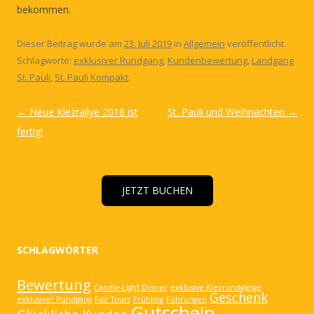
bekommen.
Dieser Beitrag wurde am
23. Juli 2019
in
Allgemein
veröffentlicht.
Schlagworte:
exklusiver Rundgang
,
Kundenbewertung
,
Landgang
St. Pauli
,
St. Pauli Kompakt
.
Artikel-
←
Neue Kiezrallye 2018 ist
St. Pauli und Weihnachten
→
Navigation
fertig!
JETZT BUCHEN
SCHLAGWÖRTER
Bewertung
Candle-Light Dinner
exklusive Kiezrundgänge
Geschenk
exklusiver Rundgang
Fair Tours
Frühling
Führungen
Gutschein