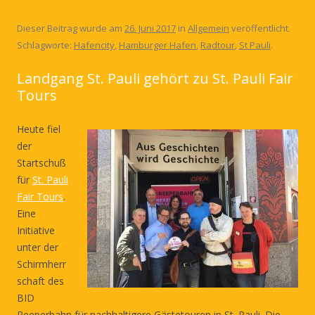
Dieser Beitrag wurde am
26. Juni 2017
in
Allgemein
veröffentlicht.
Schlagworte:
Hafencity
,
Hamburger Hafen
,
Radtour
,
St Pauli
.
Landgang St. Pauli gehört zu St. Pauli Fair
Tours
Heute fiel
der
Startschuß
für
St. Pauli
Fair Tours
.
Eine
Initiative
unter der
Schirmherr
schaft des
BID
Reeperbahn für nachhaltigere Gästetouren in St. Pauli. Die