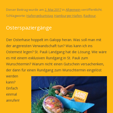
Dieser Beitrag wurde am
2. Mai 2017
in
Allgemein
veröffentlicht.
Schlagworte:
Hafengeburtstag
,
Hamburger Hafen
,
Radtour
.
Osterspaziergänge
Der Osterhase hoppelt im Galopp heran. Was soll man mit
der angereisten Verwandschaft tun? Was kann ich ins
Osternest legen? St. Pauli Landgang hat die Lösung. Wie wäre
es mit einem exklusiven Rundgang in St. Pauli zum
Wunschtermin? Warum nicht einen Gutschein versachenken,
der dann für einen Rundgang zum Wunschtermin ei
ngelöst
werden
kann?
Einfach
einmal
anrufen!