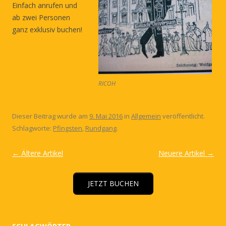
Einfach anrufen und
ab zwei Personen
ganz exklusiv buchen!
RICOH
Dieser Beitrag wurde am
9. Mai 2016
in
Allgemein
veröffentlicht.
Schlagworte:
Pfingsten
,
Rundgang
.
Artikel-
←
Ältere Artikel
Neuere Artikel
→
Navigation
JETZT BUCHEN