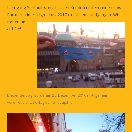
Landgang St. Pauli wünscht allen Kunden und Freunden sowei
Partnern ein erfolgreiches 2017 mit vielen L
andgängen. Wir
freuen uns
auf Sie!
Dieser Beitrag wurde am
28. Dezember 2016
in
Allgemein
veröffentlicht. Schlagworte:
Neujahr
.