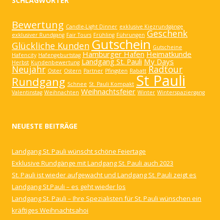
SCHLAGWÖRTER
Bewertung
Candle-Light Dinner
exklusive Kiezrundgänge
Geschenk
exklusiver Rundgang
Fair Tours
Frühling
Führungen
Gutschein
Glückliche Kunden
Gutscheine
Hamburger Hafen
Heimatkunde
Hafencity
Hafengeburtstag
Landgang St. Pauli
My Days
Herbst
Kundenbewertung
Neujahr
Radtour
Oster
Ostern
Partner
Pfingsten
Rabatt
St Pauli
Rundgang
Schnee
St. Pauli Kompakt
Weihnachtsfeier
Valentinstag
Weihnachten
Winter
Winterspaziergang
NEUESTE BEITRÄGE
Landgang St. Pauli wünscht schöne Feiertage
Exklusive Rundgänge mit Landgang St. Pauli auch 2023
St. Pauli ist wieder aufgewacht und Landgang St. Pauli zeigt es
Landgang St.Pauli – es geht wieder los
Landgang St. Pauli – Ihre Spezialisten für St. Pauli wünschen ein
kräftiges Weihnachtsahoi